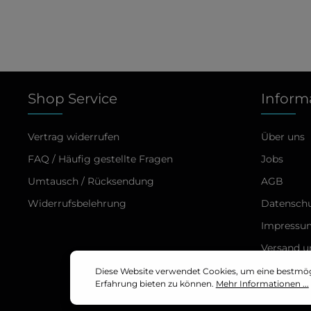
Shop Service
Inform
Vertrag widerrufen
Über uns
FAQ / Häufig gestellte Fragen
Jobs
Umtausch / Rücksendung
AGB
Widerrufsbelehrung
Datensch
Impressu
Versand 
Online –S
Diese Website verwendet Cookies, um eine bestmö
Erfahrung bieten zu können.
Mehr Informationen ...