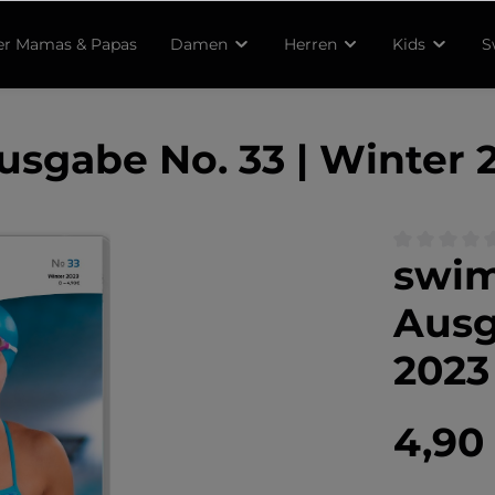
r Mamas & Papas
Damen
Herren
Kids
S
sgabe No. 33 | Winter 
swim
Durchschnitt
Ausg
2023
4,90