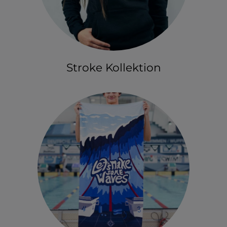
Stroke Kollektion