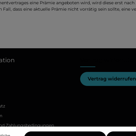
ntvertrages eine Prämie angeboten wird, wird diese erst nach
en Fall, dass eine aktuelle Prämie nicht vorrätig sein sollte, eine 
ation
Vertrag widerrufe
Vertrag widerrufen
utz
m
und Zahlungsbedingungen
treitschlichtungsplattform
gliche