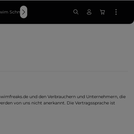
wim Schmuck | by Ossidabile
swimsportMagazine
Acces
swimfreaks.de und den Verbrauchern und Unternehmern, die
en von uns nicht anerkannt. Die Vertragssprache ist