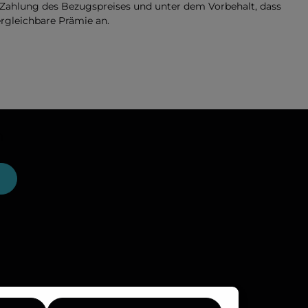
 Zahlung des Bezugspreises und unter dem Vorbehalt, dass
vergleichbare Prämie an.
n