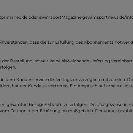
ort@primaneo.de oder swimsportMagazine@swimsportnews.de/in
einverstanden, dass die zur Erfüllung des Abonnements notwen
 der Bestellung, soweit keine abweichende Lieferung vereinbar
rfolgen.
 dem Kundenservice des Verlags unverzüglich mitzuteilen. Die N
rt, hat der Kunde zu vertreten. Ein Anspruch auf erneute koste
den gesamten Bezugszeitraum zu erfolgen. Der ausgewiesene Ab
 vom Zeitpunkt der Erhöhung an maßgeblich. Der vorausbezahlt