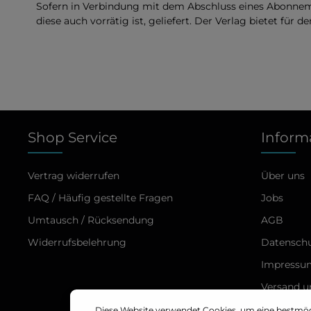
Sofern in Verbindung mit dem Abschluss eines Abonneme
diese auch vorrätig ist, geliefert. Der Verlag bietet für d
Shop Service
Inform
Vertrag widerrufen
Über uns
FAQ / Häufig gestellte Fragen
Jobs
Umtausch / Rücksendung
AGB
Widerrufsbelehrung
Datensch
Impressu
Versand 
Online –S
Diese Website verwendet Cookies, um eine bestmö