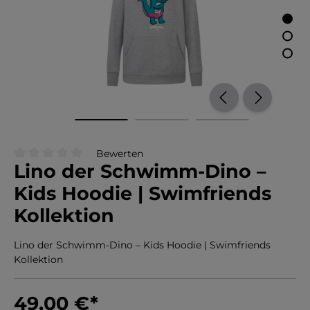
Bewerten
Lino der Schwimm-Dino –
Durchschnittliche Bewertung von 0 von 5 Sternen
Kids Hoodie | Swimfriends
Kollektion
Lino der Schwimm-Dino – Kids Hoodie | Swimfriends
Kollektion
49,00 €
*