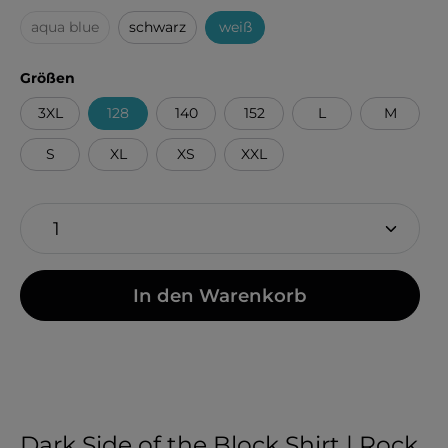
aqua blue
schwarz
weiß
(Diese Option ist zurzeit nicht verfügbar.)
auswählen
Größen
3XL
128
140
152
L
M
S
XL
XS
XXL
In den Warenkorb
Dark Side of the Block Shirt | Rock