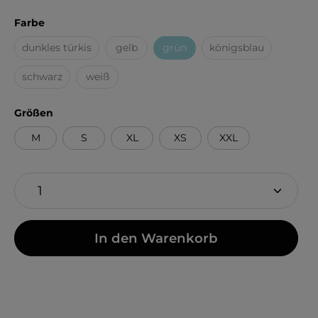
auswählen
Farbe
dunkles türkis
gelb
grün
königsblau
(Diese Option ist zurzeit nicht verfügbar.)
(Diese Option ist zurzeit nicht verfügbar.)
(Diese Option ist zurzeit nicht ver
(Diese Option ist zu
schwarz
weiß
(Diese Option ist zurzeit nicht verfügbar.)
(Diese Option ist zurzeit nicht verfügbar.)
auswählen
Größen
M
S
XL
XS
XXL
In den Warenkorb