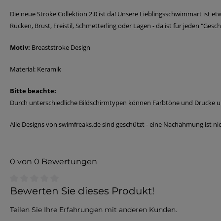
Die neue Stroke Collektion 2.0 ist da! Unsere Lieblingsschwimmart ist 
Rücken, Brust, Freistil, Schmetterling oder Lagen - da ist für jeden "Ges
Motiv:
Breaststroke Design
Material: Keramik
Bitte beachte:
Durch unterschiedliche Bildschirmtypen können Farbtöne und Drucke 
Alle Designs von swimfreaks.de sind geschützt - eine Nachahmung ist nic
0 von 0 Bewertungen
Durchschnittliche Bewertung von 0 von 5 Sternen
Bewerten Sie dieses Produkt!
Teilen Sie Ihre Erfahrungen mit anderen Kunden.