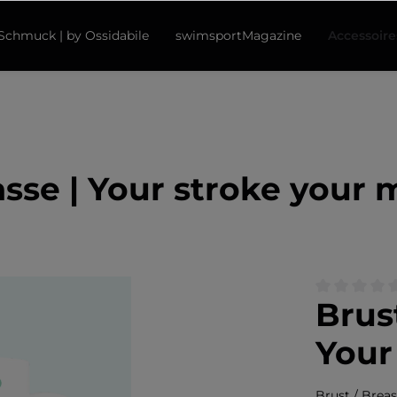
chmuck | by Ossidabile
swimsportMagazine
Accessoire
asse | Your stroke your
Brus
Durchschnitt
Your
Brust / Brea