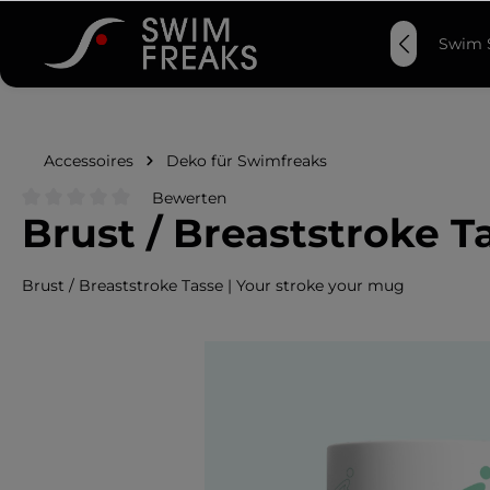
springen
Zur Hauptnavigation springen
mas & Papas
Damen
Herren
Kids
Swim S
Accessoires
Deko für Swimfreaks
Bewerten
Brust / Breaststroke T
Durchschnittliche Bewertung von 0 von 5 Sternen
Brust / Breaststroke Tasse | Your stroke your mug