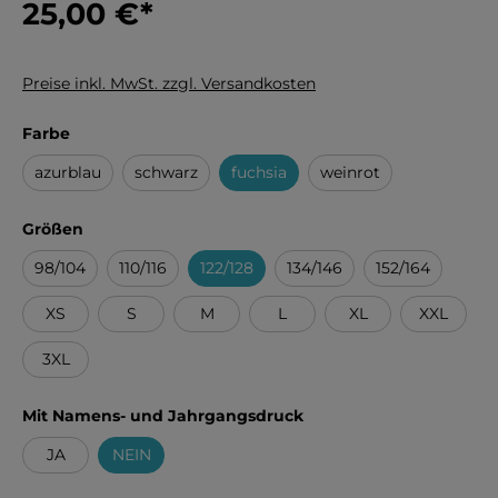
25,00 €
*
Preise inkl. MwSt. zzgl. Versandkosten
auswählen
Farbe
azurblau
schwarz
fuchsia
weinrot
auswählen
Größen
98/104
110/116
122/128
134/146
152/164
XS
S
M
L
XL
XXL
3XL
auswählen
Mit Namens- und Jahrgangsdruck
JA
NEIN