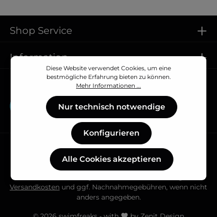
Shop Service
Information
Diese Website verwendet Cookies, um eine
bestmögliche Erfahrung bieten zu können.
Vertrag widerrufen
Mehr Informationen ...
Vertrag widerrufen
Nur technisch notwendige
Konfigurieren
Alle Cookies akzeptieren
* Alle Preise inkl. gesetzl. Mehrwertsteuer zzgl.
Versandkosten
und ggf. Nachnahmegebühren, wenn nicht
anders angegeben.
© 2026 swimfreaks - with
by
Zenit Design