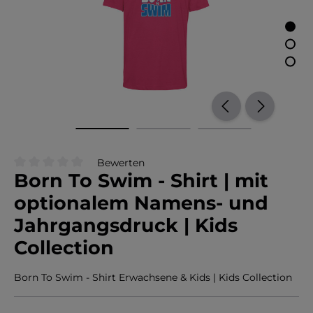
Bewerten
Born To Swim - Shirt | mit
Durchschnittliche Bewertung von 0 von 5 Sternen
optionalem Namens- und
Jahrgangsdruck | Kids
Collection
Born To Swim - Shirt Erwachsene & Kids | Kids Collection